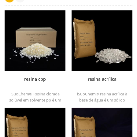
resina cpp
resina acrílica
iSuoChem® Resina clorada
iSuoChem® resina acrílica à
solúvel em solvente pp é um
base de água é um sólido
promotor de adesão de
transparente de excelentes
polipropileno clorado solúvel
glosses, resistência a abrasão,
em solvente para substratos
boa solubilidade, alta
de poliolefina.
transparência, boa
capacidade de impressão e
boa transitividade.