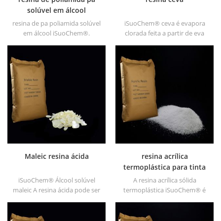
solúvel em álcool
resina de pa poliamida solúvel
iSuoChem® ceva é evapora
em álcool iSuoChem®.
clorada feita a partir de eva
podemos fornecer resina pa
através de modificação. pode
solúvel em álcool em
ser dissolvido em solvente
diferentes tipos, como DT610,
orgânico como tolueno, éster,
DT610A, DT610H e dt6245
etc.
Maleic resina ácida
resina acrílica
termoplástica para tinta
iSuoChem® Álcool solúvel
A resina acrílica sólida
maleic A resina ácida pode ser
termoplástica iSuoChem® é
dissolvida em solvente
usada principalmente para
misturado de tolueno e álcool
tinta de impressão solvente,
ou alcoólatra solvente.
tintas plásticas, tintas