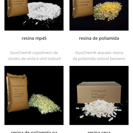
resina mp45
resina de poliamida
iSuoChem® copolímero de
iSuoChem® atacado resina
cloreto de vinila e vinil isobutil
de poliamida solúvel benzeno
éter, também chamado resina
em diferentes tipos, tais como
mp45. é um bom tipo de
dt501, dt501h, dt508, dt588 e
aglutinante clorado e
dt556 .
desenvolvido para tinta de
impressão e tinta
anticorrosiva pesada.
resina de poliamida pa
resina ceva