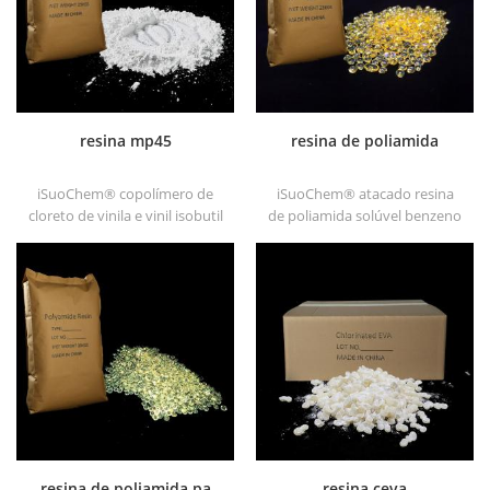
resina mp45
resina de poliamida
iSuoChem® copolímero de
iSuoChem® atacado resina
cloreto de vinila e vinil isobutil
de poliamida solúvel benzeno
éter, também chamado resina
em diferentes tipos, tais como
mp45. é um bom tipo de
dt501, dt501h, dt508, dt588 e
aglutinante clorado e
dt556 .
desenvolvido para tinta de
impressão e tinta
anticorrosiva pesada.
resina de poliamida pa
resina ceva