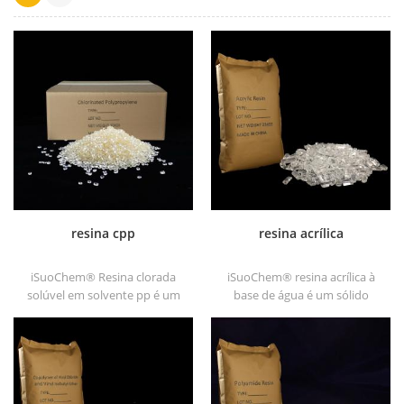
resina cpp
resina acrílica
iSuoChem® Resina clorada
iSuoChem® resina acrílica à
solúvel em solvente pp é um
base de água é um sólido
promotor de adesão de
transparente de excelentes
polipropileno clorado solúvel
glosses, resistência a abrasão,
em solvente para substratos
boa solubilidade, alta
de poliolefina.
transparência, boa
capacidade de impressão e
boa transitividade.