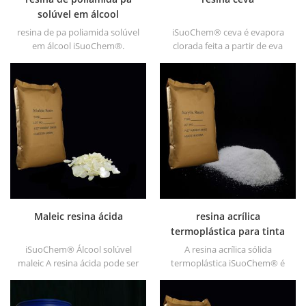
solúvel em álcool
resina de pa poliamida solúvel
iSuoChem® ceva é evapora
em álcool iSuoChem®.
clorada feita a partir de eva
podemos fornecer resina pa
através de modificação. pode
solúvel em álcool em
ser dissolvido em solvente
diferentes tipos, como DT610,
orgânico como tolueno, éster,
DT610A, DT610H e dt6245
etc.
Maleic resina ácida
resina acrílica
termoplástica para tinta
iSuoChem® Álcool solúvel
A resina acrílica sólida
maleic A resina ácida pode ser
termoplástica iSuoChem® é
dissolvida em solvente
usada principalmente para
misturado de tolueno e álcool
tinta de impressão solvente,
ou alcoólatra solvente.
tintas plásticas, tintas