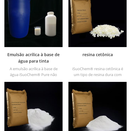
Oferece alto brilho e rápido
plásticas, etc
secagem.
Emulsão acrílica à base de
resina cetônica
água para tinta
A emulsão acrílica à base de
iSuoChem® resina cetônica é
água iSuoChem® Pure não
um tipo de resina dura com
contém APEO, que é usada
alta estabilidade fotográfica.
principalmente para tinta e
Está Não-tóxico e de cor clara.
OPV, primer UV e tinta
e é solúvel em qualquer
plástica.
solvente usado na indústria
de revestimento, exceto o
alcano graxo e a água.