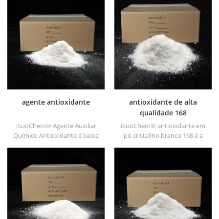
agente antioxidante
antioxidante de alta
qualidade 168
iSuoChem® Agente Auxiliar
iSuoChem® antioxidante em
Químico Antioxidante é baixa
pó cristalino branco 168 é a
síntese orgânica volátil de
síntese orgânica de baixa
antioxigênio. Amplamente
volatilidade do anti-oxigénio.
utilizado em polipropileno,
lamente utilizado em
polietileno, ABS,
polipropileno, polietileno, abs,
policarbonato Resina de fibra
fibra de policarbonato e
e poliéster e outras síntese de
resina de poliéster e outros
plásticos e processamento.
plásticos síntese e
processamento.