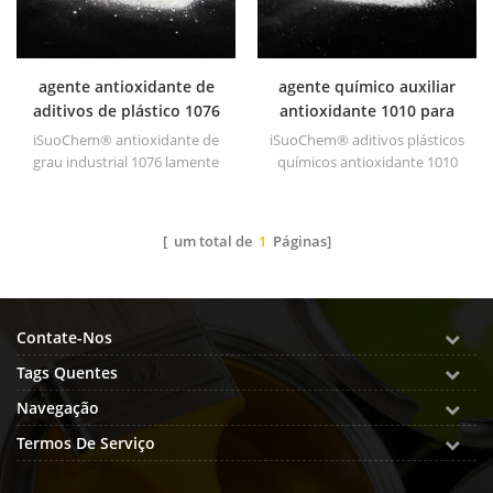
agente antioxidante de
agente químico auxiliar
aditivos de plástico 1076
antioxidante 1010 para
plásticos
iSuoChem® antioxidante de
iSuoChem® aditivos plásticos
grau industrial 1076 lamente
químicos antioxidante 1010
utilizado em polietileno,
com baixa volatilidade,
polipropileno, poliestireno,
resistência à migração,
poliamida, poliéster, borracha
resistência à extração.
[ um total de
1
Páginas]
sintética, graxa, tintas e
lubrificantes, etc.
Contate-Nos
Tags Quentes
Navegação
Termos De Serviço