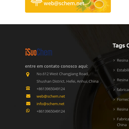
web@schem.net
Tags 
Resina
entre em contato conosco aqui:
Estabi
No.612 West Changjiang Road,
Resina 
Shushan District, Hefei, Anhui, China
+8613965049124
fabric
web@schem.net
Fornec
info@schem.net
Resina
+8613965049124
Fabric
China