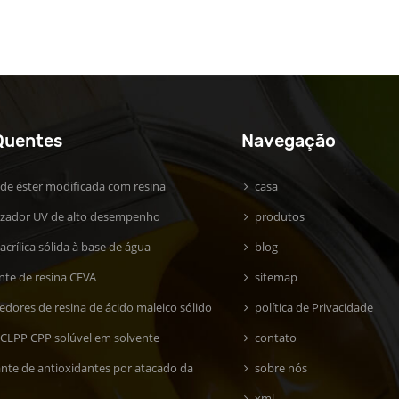
Quentes
Navegação
 de éster modificada com resina
casa
lizador UV de alto desempenho
produtos
acrílica sólida à base de água
blog
ante de resina CEVA
sitemap
edores de resina de ácido maleico sólido
política de Privacidade
 CLPP CPP solúvel em solvente
contato
ante de antioxidantes por atacado da
sobre nós
xml