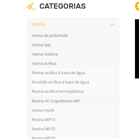
CATEGORIAS
resina
resina de poliamida
resina cpp
resina maleica
resina acrílica
Resina acrílica à base de água
Emulsão acrílica à base de água
Resina acrílica termoplástica
Resina VC-Copolímero MP
resina mp45
Resina MP15
Resina MP25
Resina MP35