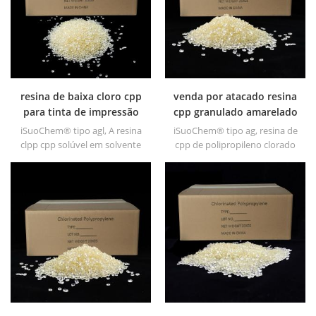
resina de baixa cloro cpp
venda por atacado resina
para tinta de impressão
cpp granulado amarelado
iSuoChem® tipo agl, A resina
iSuoChem® tipo ag, resina de
clpp cpp solúvel em solvente
cpp de polipropileno clorado
é um polipropileno clorado
solúvel em solvente é um
solúvel em solvente
promotor de adesão de
promotor de aderência para
polipropileno clorado solúvel
substratos poliolefínicos. tem
em solvente para substratos
excelente adesão a pp, pe,
de poliolefina.
epdm &; ; tpo materiais.