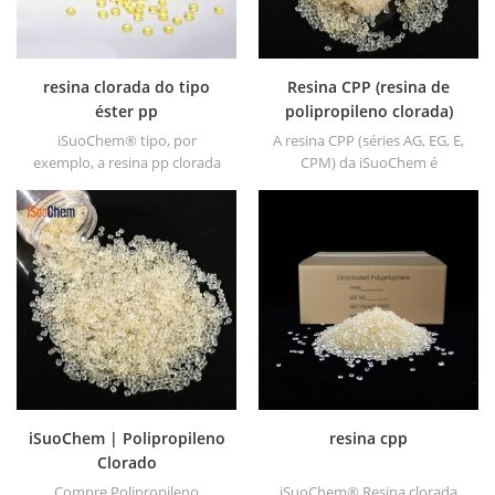
resina clorada do tipo
Resina CPP (resina de
éster pp
polipropileno clorada)
iSuoChem® tipo, por
A resina CPP (séries AG, EG, E,
exemplo, a resina pp clorada
CPM) da iSuoChem é
do tipo éster é um promotor
equivalente a Superchlon,
de adesão de polipropileno
Hardlen, Toyobo e outras
clorado solúvel em éster ou
marcas mundiais.
cetona para substratos de
poliolefina. tem excelente
adesão a pp, pe, epdm &; ; tpo
materiais.
iSuoChem | Polipropileno
resina cpp
Clorado
Compre Polipropileno
iSuoChem® Resina clorada