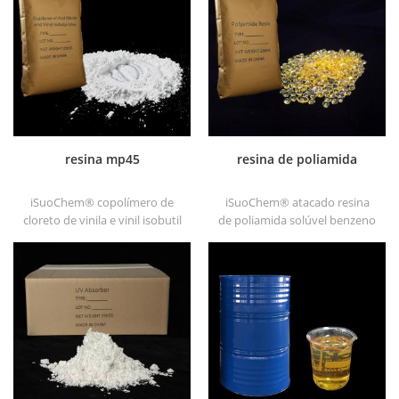
de poliolefina.
transparência, boa
capacidade de impressão e
boa transitividade.
resina mp45
resina de poliamida
iSuoChem® copolímero de
iSuoChem® atacado resina
cloreto de vinila e vinil isobutil
de poliamida solúvel benzeno
éter, também chamado resina
em diferentes tipos, tais como
mp45. é um bom tipo de
dt501, dt501h, dt508, dt588 e
aglutinante clorado e
dt556 .
desenvolvido para tinta de
impressão e tinta
anticorrosiva pesada.