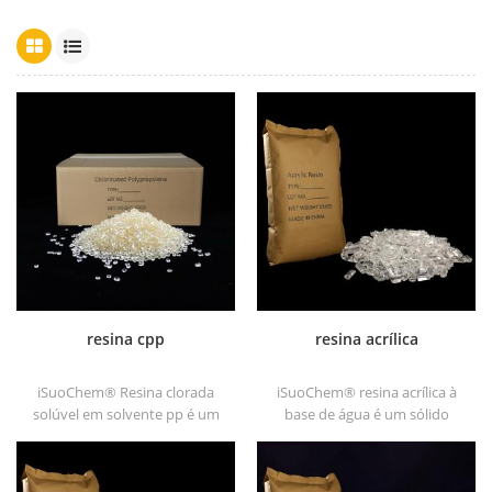
resina cpp
resina acrílica
iSuoChem® Resina clorada
iSuoChem® resina acrílica à
solúvel em solvente pp é um
base de água é um sólido
promotor de adesão de
transparente de excelentes
polipropileno clorado solúvel
glosses, resistência a abrasão,
em solvente para substratos
boa solubilidade, alta