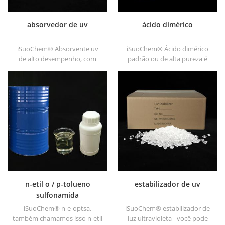
absorvedor de uv
ácido dimérico
iSuoChem® Absorvente uv
iSuoChem® Ácido dimérico
de alto desempenho, com
padrão ou de alta pureza é
boa compatibilidade, baixa
não-tóxico, não irritante, alto
volatilidade, boa absorção uv,
ponto de fulgor e ponto de
adequado para pc, pet, pom,
incêndio que não congela a
poliamida, ppe, plutônio
baixa temperatura, boa
termoplástico e pu fibra etc
viscosidade e boa
conglutuação. Dissolve-se na
maioria dos solventes, nunca
se dissolve na água.
n-etil o / p-tolueno
estabilizador de uv
sulfonamida
iSuoChem® n-e-optsa,
iSuoChem® estabilizador de
também chamamos isso n-etil
luz ultravioleta - você pode