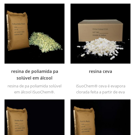
o / p-tolueno sulfonamida , o
encontrar diferentes forma
/ p-toluenossulfonamida, n-
física, como líquido, pó,
etil orto-tolueno sulfonamida
grânulos e grânulos corse.
(n-e-o / ptsa).
resina de poliamida pa
resina ceva
solúvel em álcool
resina de pa poliamida solúvel
iSuoChem® ceva é evapora
em álcool iSuoChem®.
clorada feita a partir de eva
podemos fornecer resina pa
através de modificação. pode
solúvel em álcool em
ser dissolvido em solvente
diferentes tipos, como DT610,
orgânico como tolueno, éster,
DT610A, DT610H e dt6245
etc.