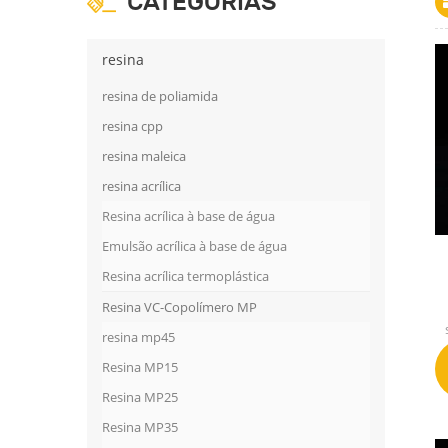
CATEGORIAS
resina
resina de poliamida
resina cpp
resina maleica
resina acrílica
Resina acrílica à base de água
Emulsão acrílica à base de água
Resina acrílica termoplástica
Resina VC-Copolímero MP
resina mp45
Resina MP15
Resina MP25
Resina MP35