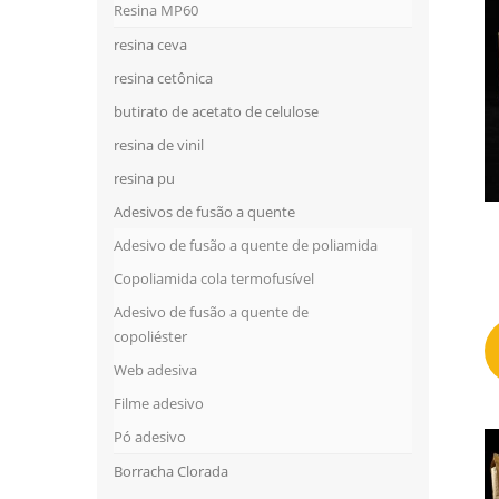
Resina MP60
resina ceva
resina cetônica
butirato de acetato de celulose
resina de vinil
resina pu
Adesivos de fusão a quente
Adesivo de fusão a quente de poliamida
Copoliamida cola termofusível
Adesivo de fusão a quente de
copoliéster
Web adesiva
Filme adesivo
Pó adesivo
Borracha Clorada