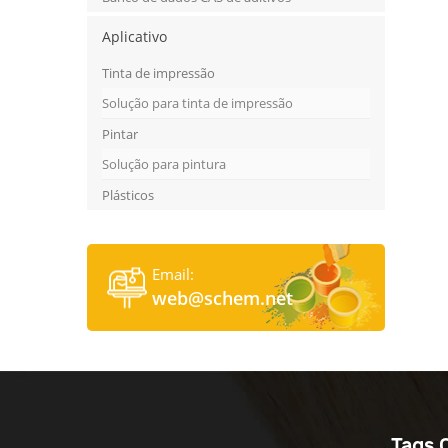
Aplicativo
Tinta de impressão
Solução para tinta de impressão
Pintar
Solução para pintura
Plásticos
Email:
web@schem.net
Tags 