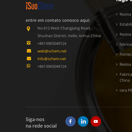
Resina
entre em contato conosco aqui:
Estabi
No.612 West Changjiang Road,
Resina 
Shushan District, Hefei, Anhui, China
+8613965049124
fabric
web@schem.net
Fornec
info@schem.net
Resina
+8613965049124
Fabric
China
cera P
Siga-nos
na rede social