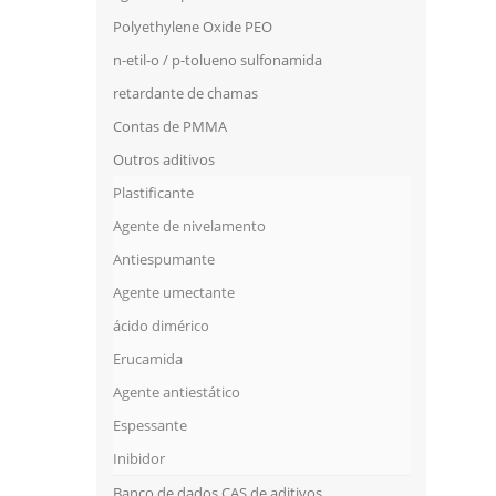
Polyethylene Oxide PEO
n-etil-o / p-tolueno sulfonamida
retardante de chamas
Contas de PMMA
Outros aditivos
Plastificante
Agente de nivelamento
Antiespumante
Agente umectante
ácido dimérico
Erucamida
Agente antiestático
Espessante
Inibidor
Banco de dados CAS de aditivos