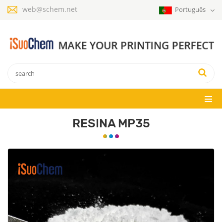
web@schem.net
Português
RESINA MP35