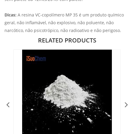
Dicas:
A resina VC-copolímero MP 35 é um produto químico
geral, não inflamável, não explosivo, não poluente, não
narcótico, não psicotrópico, não radioativo e não perigoso.
RELATED PRODUCTS