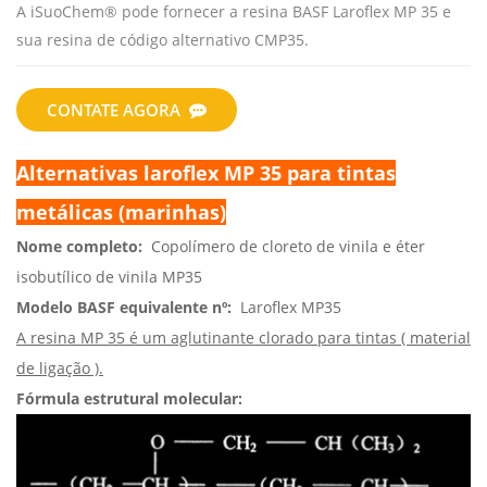
A iSuoChem® pode fornecer a resina BASF Laroflex MP 35 e
sua resina de código alternativo CMP35.
CONTATE AGORA
Alternativas laroflex MP 35 para tintas
metálicas (marinhas)
Nome completo:
Copolímero de cloreto de vinila e éter
isobutílico de vinila MP35
Modelo BASF equivalente nº:
Laroflex MP35
A resina MP 35 é um aglutinante clorado para tintas (
material
de ligação
).
Fórmula estrutural molecular: