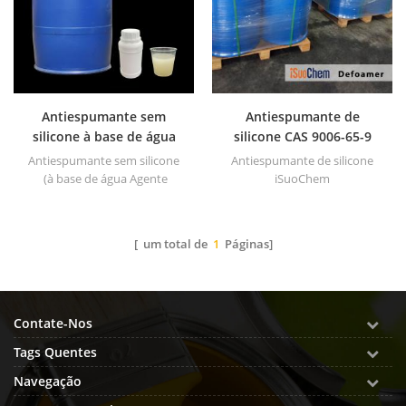
polissiloxanos como principal
substância ativa.
Antiespumante sem
Antiespumante de
silicone à base de água
silicone CAS 9006-65-9
por dispersibilidade
Antiespumante sem silicone
Antiespumante de silicone
(à base de água Agente
iSuoChem
antiespumante ou
Antiespumante ) é um tipo de
fluido antiespumante que
[ um total de
1
Páginas]
possui tensão superficial
muito baixa.
Contate-Nos
Tags Quentes
Navegação