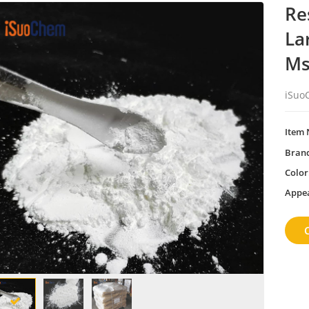
Re
La
Ms
iSuo
Item 
Bran
Color
Appe