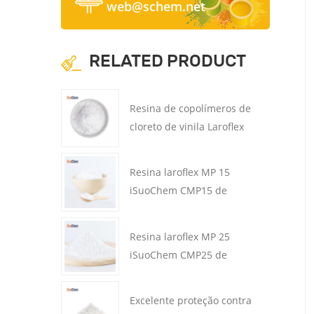
web@schem.net
RELATED PRODUCT
Resina de copolímeros de
cloreto de vinila Laroflex
MP 45 iSuoChem CMP45
para tinta
Resina laroflex MP 15
iSuoChem CMP15 de
excelente tenacidade para
revestimentos
Resina laroflex MP 25
iSuoChem CMP25 de
excelente solubilidade
para revestimentos
Excelente proteção contra