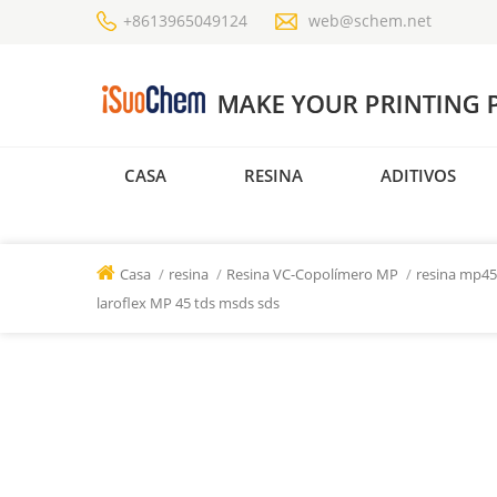
+8613965049124
web@schem.net
CASA
RESINA
ADITIVOS
Casa
/
resina
/
Resina VC-Copolímero MP
/
resina mp45
laroflex MP 45 tds msds sds