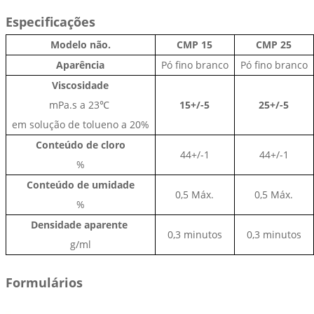
Especificações
Modelo não.
CMP 15
CMP 25
Aparência
Pó fino branco
Pó fino branco
Viscosidade
mPa.s a 23℃
15+/-5
25+/-5
em solução de tolueno a 20%
Conteúdo de cloro
44+/-1
44+/-1
%
Conteúdo de umidade
0,5 Máx.
0,5 Máx.
%
Densidade aparente
0,3 minutos
0,3 minutos
g/ml
Formulários