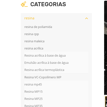
CATEGORIAS
resina
resina de poliamida
resina cpp
resina maleica
resina acrílica
Resina acrílica à base de água
Emulsão acrílica à base de água
Resina acrílica termoplástica
Resina VC-Copolímero MP
resina mp45
Resina MP15
Resina MP25
Resina MP35