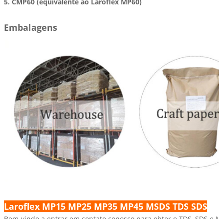
5. CMP60 (equivalente ao Laroflex MP60)
Embalagens
Laroflex MP15 MP25 MP35 MP45 MSDS TDS SDS
Bem-vindo a entrar em contato conosco para obter o TDS, SDS 