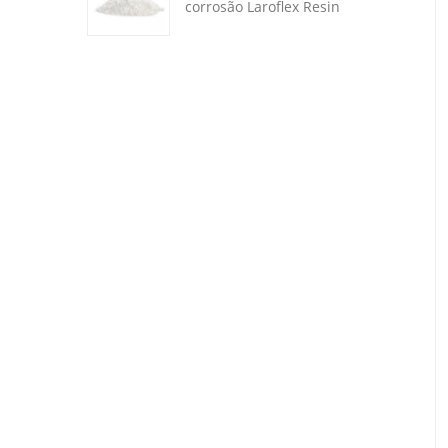
corrosão Laroflex Resin
MP 35 iSuoChem CMP35
para tintas