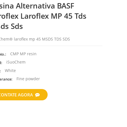
sina Alternativa BASF
roflex Laroflex MP 45 Tds
ds Sds
Chem® laroflex mp 45 MSDS TDS SDS
CMP MP resin
No.:
iSuoChem
d:
White
:
Fine powder
arance:
CONTATE AGORA