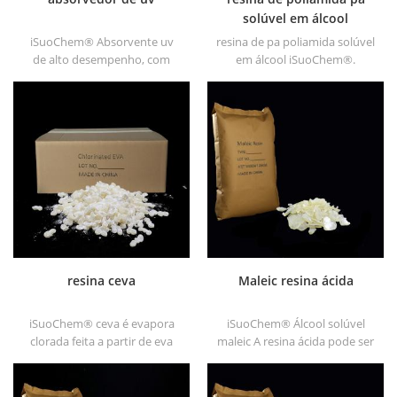
solúvel em álcool
iSuoChem® Absorvente uv
resina de pa poliamida solúvel
de alto desempenho, com
em álcool iSuoChem®.
boa compatibilidade, baixa
podemos fornecer resina pa
volatilidade, boa absorção uv,
solúvel em álcool em
adequado para pc, pet, pom,
diferentes tipos, como DT610,
poliamida, ppe, plutônio
DT610A, DT610H e dt6245
termoplástico e pu fibra etc
resina ceva
Maleic resina ácida
iSuoChem® ceva é evapora
iSuoChem® Álcool solúvel
clorada feita a partir de eva
maleic A resina ácida pode ser
através de modificação. pode
dissolvida em solvente
ser dissolvido em solvente
misturado de tolueno e álcool
orgânico como tolueno, éster,
ou alcoólatra solvente.