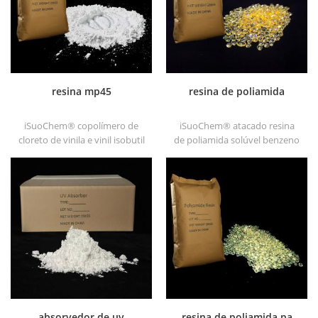
resina mp45
resina de poliamida
iSuoChem® copolímero de
iSuoChem® atacado resina
cloreto de vinila e vinil isobutil
de poliamida solúvel benzeno
éter, também chamado resina
em diferentes tipos, tais como
mp45. é um bom tipo de
dt501, dt501h, dt508, dt588 e
aglutinante clorado e
dt556 .
desenvolvido para tinta de
impressão e tinta
anticorrosiva pesada.
absorvedor de uv
resina de poliamida pa