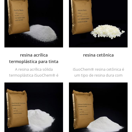
etc.
Oferece alto brilho e rápido
secagem.
resina acrílica
resina cetônica
termoplástica para tinta
A resina acrílica sólida
iSuoChem® resina cetônica é
termoplástica iSuoChem® é
um tipo de resina dura com
usada principalmente para
alta estabilidade fotográfica.
tinta de impressão solvente,
Está Não-tóxico e de cor clara.
tintas plásticas, tintas
e é solúvel em qualquer
plásticas, etc
solvente usado na indústria
de revestimento, exceto o
alcano graxo e a água.