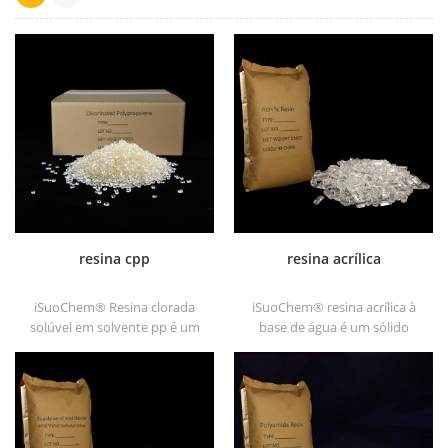
resina cpp
resina acrílica
iSuoChem® Resina clorada
iSuoChem® resina acrílica à
solúvel em solvente pp é um
base de água é um sólido
promotor de adesão de
transparente de excelentes
polipropileno clorado solúvel
glosses, resistência a abrasão,
em solvente para substratos
boa solubilidade, alta
de poliolefina.
transparência, boa
capacidade de impressão e
boa transitividade.