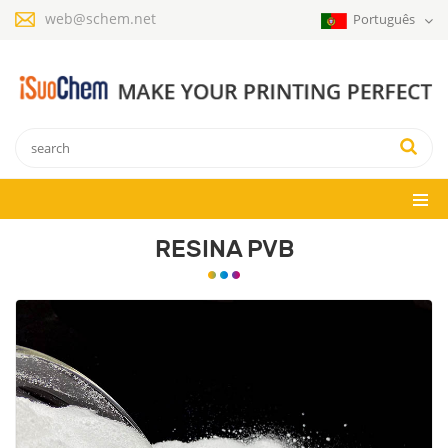
web@schem.net
Português
RESINA PVB