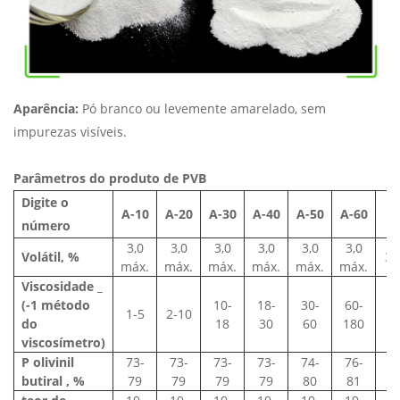
Aparência:
Pó branco ou levemente amarelado, sem
impurezas visíveis.
Parâmetros do produto de PVB
Digite o
A-10
A-20
A-30
A-40
A-50
A-60
número
3,0
3,0
3,0
3,0
3,0
3,0
Volátil, %
3,
máx.
máx.
máx.
máx.
máx.
máx.
Viscosidade
_
(-1 método
10-
18-
30-
60-
1-5
2-10
1
do
18
30
60
180
viscosímetro)
P
olivinil
73-
73-
73-
73-
74-
76-
7
butiral
, %
79
79
79
79
80
81