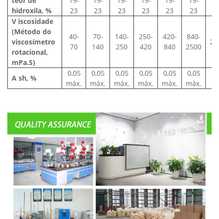
teor
de
19-
19-
19-
19-
19-
19-
1
hidroxila,
%
23
23
23
23
23
23
V
iscosidade
(Método do
40-
70-
140-
250-
420-
840-
viscosímetro
25
70
140
250
420
840
2500
rotacional,
mPa.S)
0,05
0,05
0,05
0,05
0,05
0,05
A
sh, %
máx.
máx.
máx.
máx.
máx.
máx.