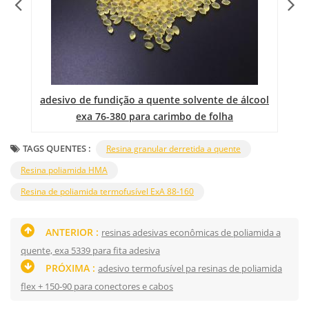
a
adesivo de fundição a quente solvente de álcool
exa 76-380 para carimbo de folha
TAGS QUENTES :
Resina granular derretida a quente
Resina poliamida HMA
Resina de poliamida termofusível ExA 88-160
ANTERIOR :
resinas adesivas econômicas de poliamida a
quente, exa 5339 para fita adesiva
PRÓXIMA :
adesivo termofusível pa resinas de poliamida
flex + 150-90 para conectores e cabos