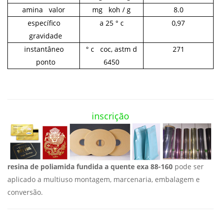
amina valor
mg koh / g
8.0
específico
a 25 ° c
0,97
gravidade
instantâneo
° c coc, astm d
271
ponto
6450
inscrição
resina de poliamida fundida a quente
exa 88-160
pode ser
aplicado a
multiuso montagem, marcenaria, embalagem e
conversão.