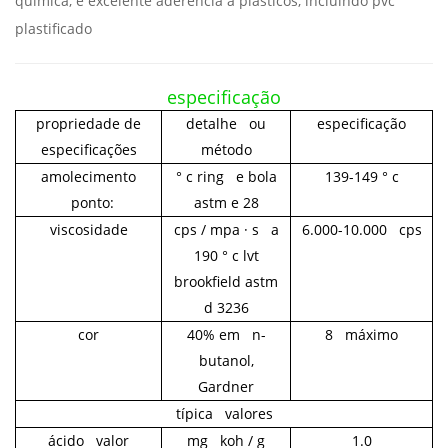
química, e excelente aderência a plásticos, incluindo pvc
plastificado
especificação
propriedade de
detalhe ou
especificação
especificações
método
amolecimento
° c ring e bola
139-149
° c
ponto:
astm e 28
viscosidade
cps / mpa · s a
6.000-10.000 cps
190 ° c lvt
brookfield astm
d 3236
cor
40% em n-
8 máximo
butanol,
Gardner
típica valores
ácido valor
mg koh / g
1.0