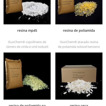
resina mp45
resina de poliamida
iSuoChem® copolímero de
iSuoChem® atacado resina
cloreto de vinila e vinil isobutil
de poliamida solúvel benzeno
éter, também chamado resina
em diferentes tipos, tais como
mp45. é um bom tipo de
dt501, dt501h, dt508, dt588 e
aglutinante clorado e
dt556 .
desenvolvido para tinta de
impressão e tinta
anticorrosiva pesada.
resina de poliamida pa
resina ceva