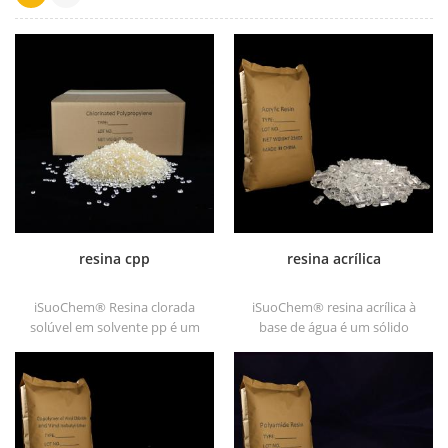
resina cpp
resina acrílica
iSuoChem® Resina clorada
iSuoChem® resina acrílica à
solúvel em solvente pp é um
base de água é um sólido
promotor de adesão de
transparente de excelentes
polipropileno clorado solúvel
glosses, resistência a abrasão,
em solvente para substratos
boa solubilidade, alta
de poliolefina.
transparência, boa
capacidade de impressão e
boa transitividade.