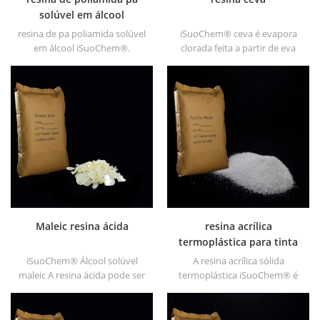
solúvel em álcool
resina de pa poliamida solúvel
iSuoChem® ceva é evapora
em álcool iSuoChem®.
clorada feita a partir de eva
podemos fornecer resina pa
através de modificação. pode
solúvel em álcool em
ser dissolvido em solvente
diferentes tipos, como DT610,
orgânico como tolueno, éster,
DT610A, DT610H e dt6245
etc.
Maleic resina ácida
resina acrílica
termoplástica para tinta
iSuoChem® Álcool solúvel
A resina acrílica sólida
maleic A resina ácida pode ser
termoplástica iSuoChem® é
dissolvida em solvente
usada principalmente para
misturado de tolueno e álcool
tinta de impressão solvente,
ou alcoólatra solvente.
tintas plásticas, tintas